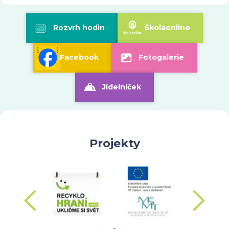
Rozvrh hodin
Školaonline
Facebook
Fotogalerie
Jídelníček
Projekty
hozí
dalš