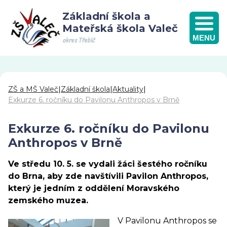
Základní škola a
Mateřská škola Valeč
MENU
okres Třebíč
ZŠ a MŠ Valeč
|
Základní škola
|
Aktuality
|
Exkurze 6. ročníku do Pavilonu Anthropos v Brně
Exkurze 6. ročníku do Pavilonu
Anthropos v Brně
Ve středu 10. 5. se vydali žáci šestého ročníku
do Brna, aby zde navštívili Pavilon Anthropos,
který je jedním z oddělení Moravského
zemského muzea.
V Pavilonu Anthropos se