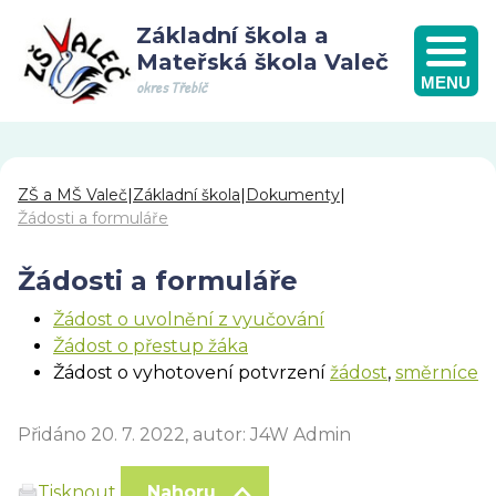
Základní škola a
Mateřská škola Valeč
MENU
okres Třebíč
ZŠ a MŠ Valeč
|
Základní škola
|
Dokumenty
|
Žádosti a formuláře
Žádosti a formuláře
Žádost o uvolnění z vyučování
Žádost o přestup žáka
Žádost o vyhotovení potvrzení
žádost
,
směrníce
Přidáno 20. 7. 2022, autor: J4W Admin
Tisknout
Nahoru