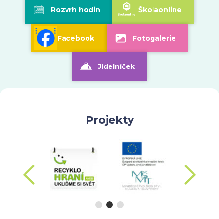
Rozvrh hodin
Školaonline
Facebook
Fotogalerie
Jídelníček
Projekty
hozí
dalš